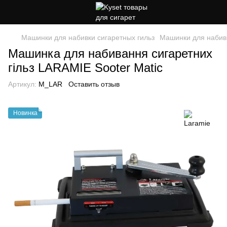
Машинки для набивки сигаретных гильз
Машинки для набивк
Машинка для набивання сигаретних
гільз LARAMIE Sooter Matic
Артикул:
M_LAR
Оставить отзыв
Новинка