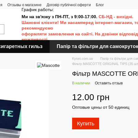
ия
Отзывы о магазине
Договір публічної оферти
Блог
График работы:
Ми на зв'язку з ПН-ПТ, з 9:00-17:00.
СБ-НД - вихідні.
Шановні клієнти! Ми насамперед інтернет-магазин, т
рекомендуємо
оформляти
замовлення на сайті. Н
а дзвінки відпові
можливості.
сигаретных гильз
Папір та фільтри для самокруто
Kyset.com.ua
Папір та фільтри для с
Фільтр MASCOTTE ORIGINAL TIPS (35 шт
Фільтр MASCOTTE ORI
В наличии
Оставить отзыв
12.00 грн
Оптовые цены от 50 единиц
Купить