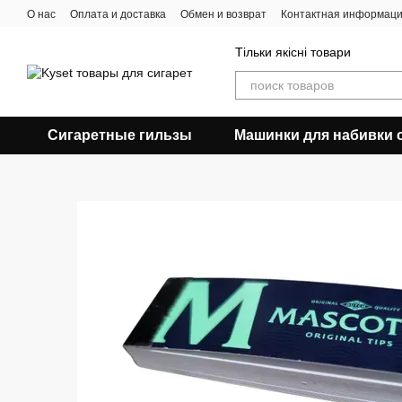
Перейти к основному контенту
О нас
Оплата и доставка
Обмен и возврат
Контактная информац
Тільки якісні товари
Сигаретные гильзы
Машинки для набивки 