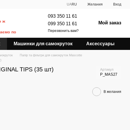
UA
RU
Желания
Вход
093 350 11 61
о ж
Мой заказ
099 350 11 61
Перезвонить вам?
даємо по
к
Машинки для самокруток
Аксессуары
амокруток
Папір та фільтри для самокруток Mascotte
)
GINAL TIPS (35 шт)
Артикул
P_MAS27
В желания