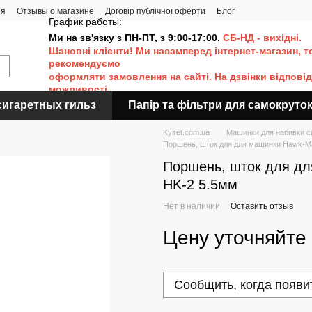
ия
Отзывы о магазине
Договір публічної оферти
Блог
График работы:
Ми на зв'язку з ПН-ПТ, з 9:00-17:00.
СБ-НД - вихідні.
Шановні клієнти! Ми насамперед інтернет-магазин, т
рекомендуємо
оформляти
замовлення на сайті. Н
а дзвінки відпові
можливості.
сигаретных гильз
Папір та фільтри для самокруто
Kyset.com.ua
Машинки для набивки с
Поршень, шток для для машинки Hawk-Ma
Поршень, шток для дл
HK-2 5.5мм
Нет в наличии
Оставить отзыв
Цену уточняйте
Сообщить, когда появи