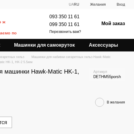
UA
RU
Желания
Вход
093 350 11 61
о ж
Мой заказ
099 350 11 61
Перезвонить вам?
даємо по
к
Машинки для самокруток
Аксессуары
игаретных гильз
Машинки для набивки сигаретных гильз Hawk-Matic
tic HK-1, HK-2 5.5мм
я машинки Hawk-Matic HK-1,
Артикул
DETHM55porsh
В желания
тся