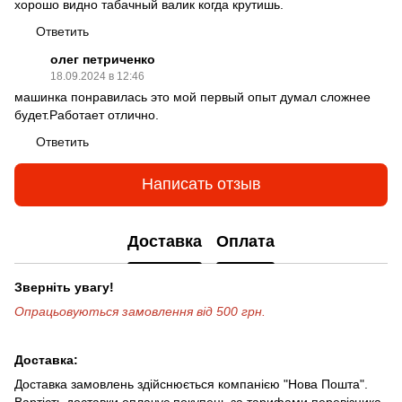
хорошо видно табачный валик когда крутишь.
Ответить
олег петриченко
18.09.2024 в 12:46
машинка понравилась это мой первый опыт думал сложнее
будет.Работает отлично.
Ответить
Написать отзыв
Доставка
Оплата
Зверніть увагу!
Опрацьовуються замовлення від 500 грн.
Доставка:
Доставка замовлень здійснюється компанією "Нова Пошта".
Вартість доставки оплачує покупець за тарифами перевізника.