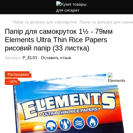
Папір та фільтри для самокруток
Папір та фільтри для само
Папір для самокруток 1½ - 79мм
Elements Ultra Thin Rice Papers
рисовий папір (33 листка)
Артикул:
P_EL01
Оставить отзыв
Распродажа
−16%