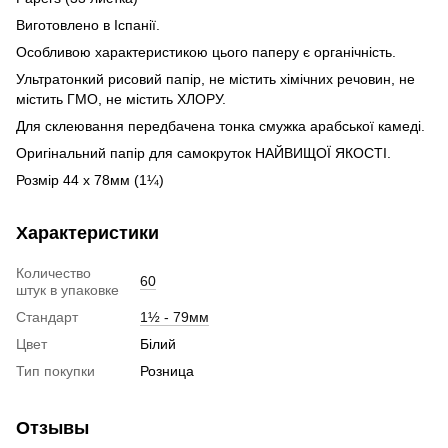
Виготовлено в Іспанії.
Особливою характеристикою цього паперу є органічність.
Ультратонкий рисовий папір, не містить хімічних речовин, не
містить ГМО, не містить ХЛОРУ.
Для склеювання передбачена тонка смужка арабської камеді.
Оригінальний папір для самокруток НАЙВИЩОЇ ЯКОСТІ.
Розмір
44 х 78мм (1¼)
Характеристики
Количество
60
штук в упаковке
Стандарт
1½ - 79мм
Цвет
Білий
Тип покупки
Розница
Отзывы