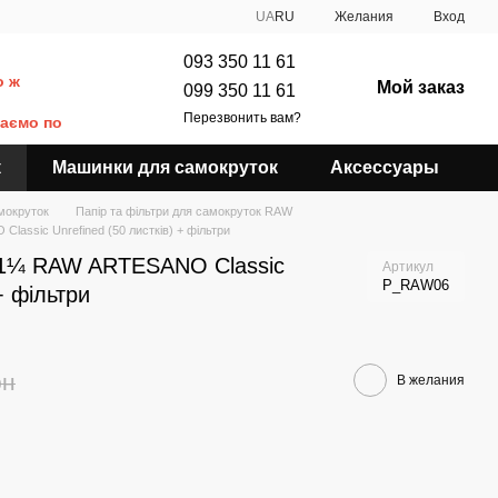
UA
RU
Желания
Вход
093 350 11 61
о ж
Мой заказ
099 350 11 61
Перезвонить вам?
даємо по
к
Машинки для самокруток
Аксессуары
амокруток
Папір та фільтри для самокруток RAW
assic Unrefined (50 листків) + фільтри
 1¼ RAW ARTESANO Classic
Артикул
P_RAW06
+ фільтри
рн
В желания