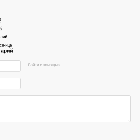
0
¼
ілий
озница
тарий
Войти с помощью