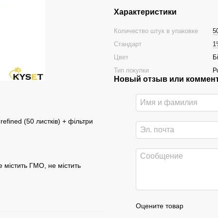
Характеристики
Количество штук в упаковке
5
Стандарт
1
Цвет
Б
Тип покупки
Р
Новый отзыв или коммен
fined (50 листків) + фільтри
е містить ГМО, не містить
Оцените товар