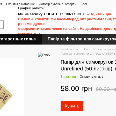
ия
Отзывы о магазине
Договір публічної оферти
Блог
График работы:
Ми на зв'язку з ПН-ПТ, з 9:00-17:00.
СБ-НД - вихідні.
Шановні клієнти! Ми насамперед інтернет-магазин, т
рекомендуємо
оформляти
замовлення на сайті. Н
а дзвінки відпові
можливості.
сигаретных гильз
Папір та фільтри для самокруто
Kyset.com.ua
Папір та фільтри для с
Папір для самокруток 1¼ RAW ARTESANO Cl
Папір для самокруток
Unrefined (50 листків) 
В наличии
Оставить отзыв
58.00 грн
60.00 г
Купить