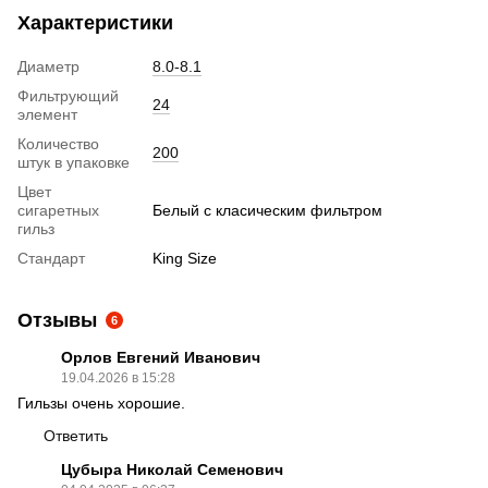
Характеристики
Диаметр
8.0-8.1
Фильтрующий
24
элемент
Количество
200
штук в упаковке
Цвет
сигаретных
Белый с класическим фильтром
гильз
Стандарт
King Size
Отзывы
6
Орлов Евгений Иванович
19.04.2026 в 15:28
Гильзы очень хорошие.
Ответить
Цубыра Николай Семенович