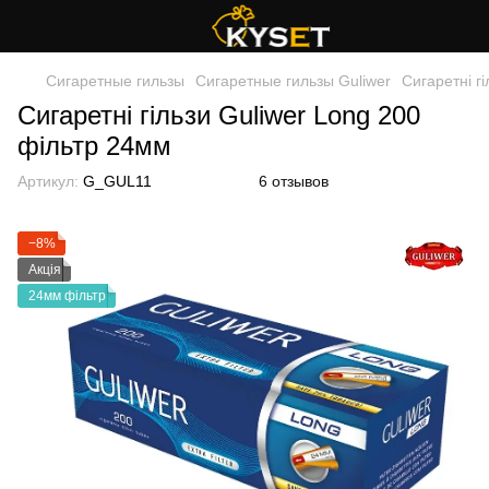
Сигаретные гильзы
Сигаретные гильзы Guliwer
Сигаретні г
Сигаретні гільзи Guliwer Long 200
фільтр 24мм
Артикул:
G_GUL11
6 отзывов
−8%
Акція
24мм фільтр