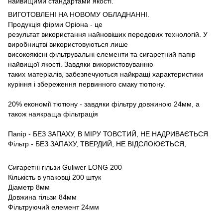
найвищими стандартами якості.
ВИГОТОВЛЕНІ НА НОВОМУ ОБЛАДНАННІ.
Продукція фірми Оріона - це
результат використання найновіших передових технологій. У
виробництві використовуються лише
високоякісні фільтрувальні елементи та сигаретний папір
найвищої якості. Завдяки використовуванню
таких матеріалів, забезпечуються найкращі характеристики
куріння і збереження первинного смаку тютюну.
20% економії тютюну - завдяки фільтру довжиною 24мм, а
також наякраща фільтрація
Папір - БЕЗ ЗАПАХУ, В МІРУ ТОВСТИЙ, НЕ НАДРИВАЄТЬСЯ
Фільтр - БЕЗ ЗАПАХУ, ТВЕРДИЙ, НЕ ВІДСЛОЮЄТЬСЯ,
Сигаретні гільзи Guliwer LONG 200
Кількість в упаковці 200 штук
Діаметр 8мм
Довжина гільзи 84мм
Фільтруючий елемент 24мм