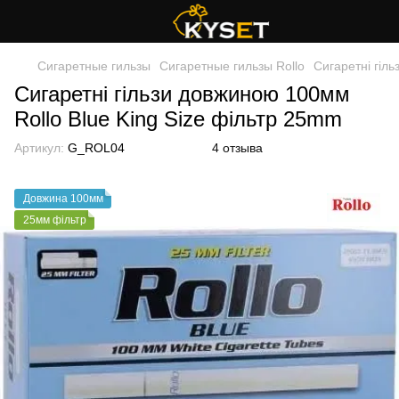
Сигаретные гильзы
Сигаретные гильзы Rollo
Сигаретні гіл
Сигаретні гільзи довжиною 100мм
Rollo Blue King Size фільтр 25mm
Артикул:
G_ROL04
4 отзыва
Довжина 100мм
25мм фільтр