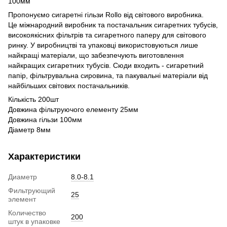
100мм
Пропонуємо сигаретні гільзи Rollo від світового виробника.
Це міжнародний виробник та постачальник сигаретних тубусів,
високоякісних фільтрів та сигаретного паперу для світового
ринку. У виробництві та упаковці використовуються лише
найкращі матеріали, що забезпечують виготовлення
найкращих сигаретних тубусів. Сюди входить - сигаретний
папір, фільтрувальна сировина, та пакувальні матеріали від
найбільших світових постачальників.
Кількість 200шт
Довжина фільтруючого елементу 25мм
Довжина гільзи 100мм
Діаметр 8мм
Характеристики
Диаметр
8.0-8.1
Фильтрующий
25
элемент
Количество
200
штук в упаковке