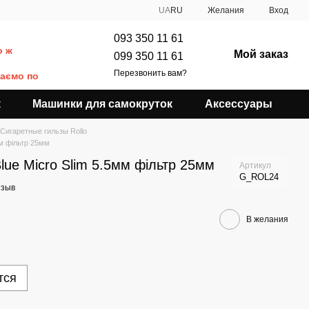
UA
RU
Желания
Вход
093 350 11 61
о ж
Мой заказ
099 350 11 61
Перезвонить вам?
даємо по
к
Машинки для самокруток
Аксессуары
Сигаретные гильзы Rollo
5мм фільтр 25мм
 Blue Micro Slim 5.5мм фільтр 25мм
Артикул
G_ROL24
тзыв
В желания
тся