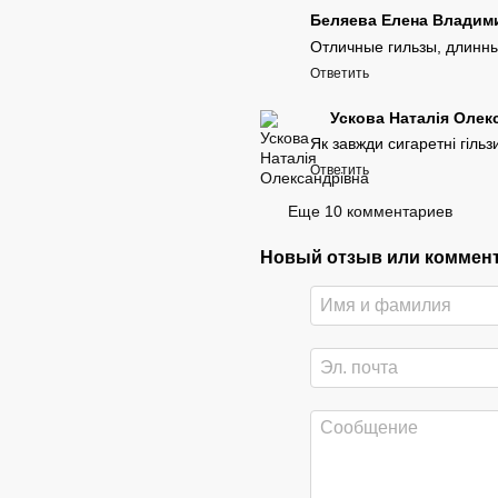
Беляева Елена Влади
Отличные гильзы, длинн
Ответить
Ускова Наталія Олек
Як завжди сигаретні гільз
Ответить
Еще 10 комментариев
Новый отзыв или коммен