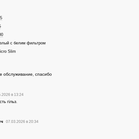
.5
5
00
елый с белим фильтром
icro Slim
а
е обслуживание, спасибо
5.2026 в 13:24
ть гільз.
ич
07.03.2026 в 20:34