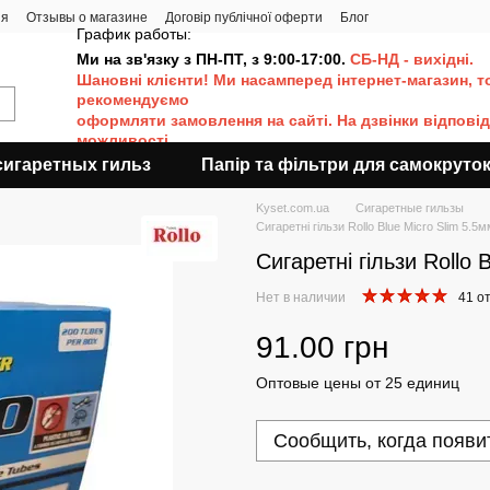
ия
Отзывы о магазине
Договір публічної оферти
Блог
График работы:
Ми на зв'язку з ПН-ПТ, з 9:00-17:00.
СБ-НД - вихідні.
Шановні клієнти! Ми насамперед інтернет-магазин, т
рекомендуємо
оформляти
замовлення на сайті. Н
а дзвінки відпові
можливості.
сигаретных гильз
Папір та фільтри для самокруто
Kyset.com.ua
Сигаретные гильзы
Сигаретні гільзи Rollo Blue Micro Slim 5.
Сигаретні гільзи Rollo
Нет в наличии
41 о
91.00 грн
Оптовые цены от 25 единиц
Сообщить, когда появи