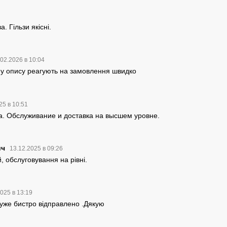
. Гільзи якісні.
.02.2026 в 10:04
му опису реагують на замовлення швидко
25 в 10:51
а. Обслуживание и доставка на высшем уровне.
ич
13.12.2025 в 09:26
, обслуговування на рівні.
2025 в 13:19
дуже бистро відправлено .Дякую