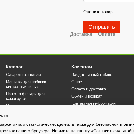
Оцените товар
Отправить
Доставка
Оплата
Каталог
Клиентам
Сигаретные гильзы
Вход в личный кабинет
Машинки для набивки
О нас
сигаретных гильз
Оплата и доставка
Папір та фільтри для
Обмен и возврат
самокруток
Контактная информация
Машинки для самокруток
Отзывы о магазине
Аксессуары
ости
Договір публічної оферти
маркетинга и статистических целей, а также для безопасной и опт
Блог
тройках вашего браузера. Нажмите на кнопку «Согласиться», чтобы