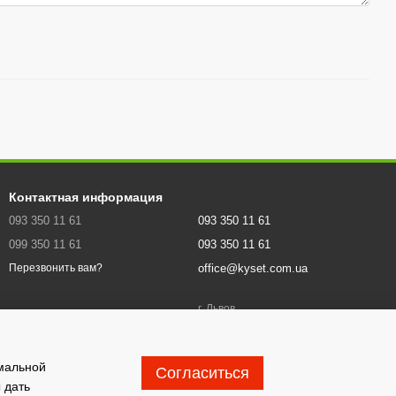
Контактная информация
093 350 11 61
093 350 11 61
099 350 11 61
093 350 11 61
office@kyset.com.ua
Перезвонить вам?
г. Львов
Карта проезда
имальной
Согласиться
 дать