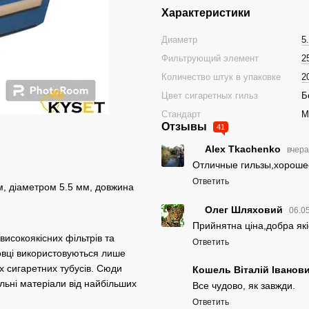
Характеристики
Диаметр
5
Фильтрующий элемент
2
Количество штук в упаковке
2
Цвет сигаретных гильз
Б
Стандарт
M
Отзывы
41
Alex Tkachenko
вчер
Отличные гильзы,хороше
Ответить
м, діаметром 5.5 мм, довжина
Олег Шляховий
06.0
Прийнятна ціна,добра якіс
високоякісних фільтрів та
Ответить
ковці використовуються лише
 сигаретних тубусів. Сюди
Кошель Віталій Іванов
льні матеріали від найбільших
Все чудово, як завжди.
Ответить