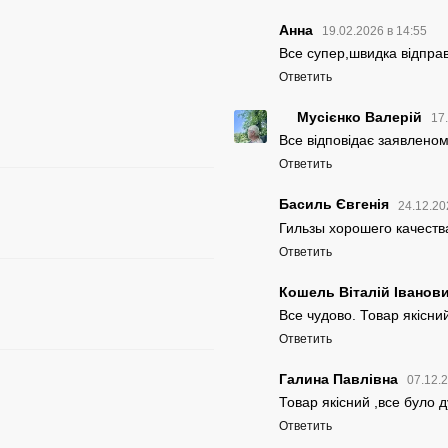
Анна
19.02.2026 в 14:55
Все супер,швидка відправа
Ответить
Мусієнко Валерій
17
Все відповідає заявлено
Ответить
Басиль Євгенія
24.12.20
Гильзы хорошего качеств
Ответить
Кошель Віталій Іванов
Все чудово. Товар якісний
Ответить
Галина Павлівна
07.12.
Товар якісний ,все було 
Ответить