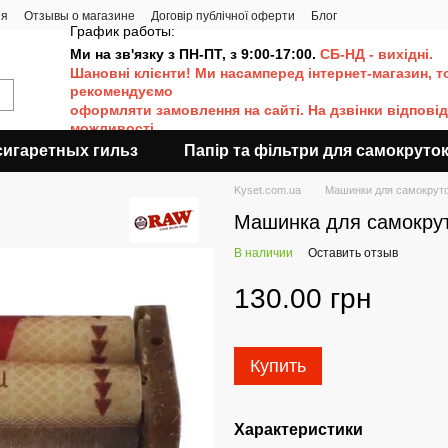
ия
Отзывы о магазине
Договір публічної оферти
Блог
График работы:
Ми на зв'язку з ПН-ПТ, з 9:00-17:00.
СБ-НД - вихідні.
Шановні клієнти! Ми насамперед інтернет-магазин, т
рекомендуємо
оформляти
замовлення на сайті. Н
а дзвінки відпові
можливості.
сигаретных гильз
Папір та фільтри для самокруто
Kyset.com.ua
Машинки для самокрут
Машинка для самокр
В наличии
Оставить отзыв
130.00 грн
Купить
Характеристики