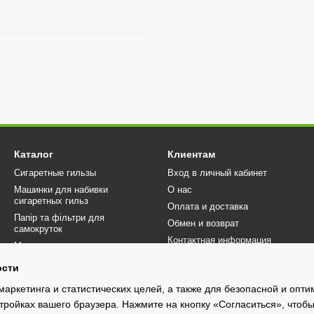
Каталог
Клиентам
Сигаретные гильзы
Вход в личный кабинет
Машинки для набивки
О нас
сигаретных гильз
Оплата и доставка
Папір та фільтри для
Обмен и возврат
самокруток
Контактная информация
Машинки для самокруток
Отзывы о магазине
Аксессуары
ости
Договір публічної оферти
маркетинга и статистических целей, а также для безопасной и опт
Блог
тройках вашего браузера. Нажмите на кнопку «Согласиться», чтобы