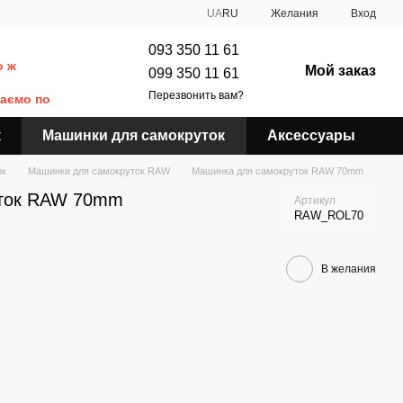
UA
RU
Желания
Вход
093 350 11 61
о ж
Мой заказ
099 350 11 61
Перезвонить вам?
даємо по
к
Машинки для самокруток
Аксессуары
ок
Машинки для самокруток RAW
Машинка для самокруток RAW 70mm
уток RAW 70mm
Артикул
RAW_ROL70
В желания