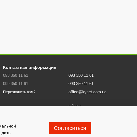
Контактная информация
093 350 11 61
093 350 11 61
099 350 11 61
093 350 11 61
office@kyset.com.ua
Перезвонить вам?
г. Львов
Карта проезда
имальной
Согласиться
 дать