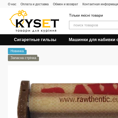
Перейти к основному контенту
О нас
Оплата и доставка
Обмен и возврат
Контактная информац
Тільки якісні товари
Сигаретные гильзы
Машинки для набивки 
Новинка
Запасна стрічка