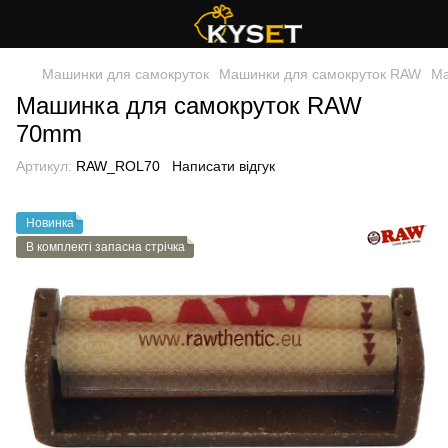
Машинки для самокруток
Машинки для самокруток RAW
Ма
Машинка для самокруток RAW
70mm
Артикул:
RAW_ROL70
Написати відгук
Новинка
В комплекті запасна стрічка