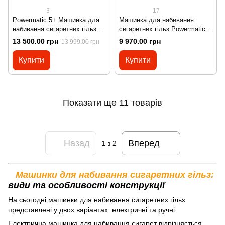
3
17
Powermatic 5+ Машинка для
Машинка для набивання
набивання сигаретних гільз
сигаретних гільз Powermatic
Powermatic V Plus
III+
13 500.00 грн
9 970.00 грн
13 999.00 грн
Купити
Купити
Показати ще 11 товарів
Назад
Вперед
1
з 2
Машинки для набивання сигаретних гільз:
види та особливості конструкції
На сьогодні машинки для набивання сигаретних гільз
представлені у двох варіантах: електричні та ручні.
Електрична машинка для набивання сигарет відрізняється