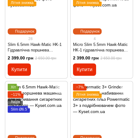
Літня знижка
Літня знижка
Подарунок
Подарунок
28
4
Slim 6.5mm Hawk-Matic HK-1
Micro Slim 5.5mm Hawk-Matic
Гідравлічна поршнева
HK-1 гідравлічна поршнева
машинка для набивання
машинка для набивання
2 399.00 грн
2 399.00 грн
2 650.00 грн
2 650.00 грн
сигаретних гільз
сигаретних гільз
Купити
Купити
Хіт
−7%
−11%
Літня знижка
Акція
Slim Ø6.5
Подарунок
Подарунок