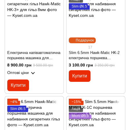
Slim Ø6.5
Подарунок
17
Електрична напівавтоматична
Slim 6.5mm Hawk-Matic HK-2
поршнева машинка для
електрична поршнева
набивання сигаретних гільз
машинка для набивання
8 900.00 грн
3 100.00 грн
9 500.00 грн
3 350.00 грн
Hawk-Matic HK-3+ для гільз
сигаретних гільз
Оптові ціни
8мм
Купити
Купити
−4%
−15%
Slim Ø6.5
Акція
Micro Ø5.5