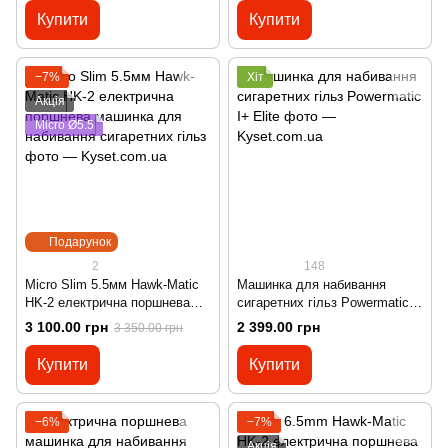
Купити
Купити
−7%
Хіт
Акція
Micro Ø5.5
Подарунок
2
148
Micro Slim 5.5мм Hawk-Matic
Машинка для набивання
HK-2 електрична поршнева
сигаретних гільз Powermatic
машинка для набивання
I+ Elite один плюс 1+
3 100.00 грн
2 399.00 грн
3 350.00 грн
сигаретних гільз
Купити
Купити
−6%
−7%
Акція