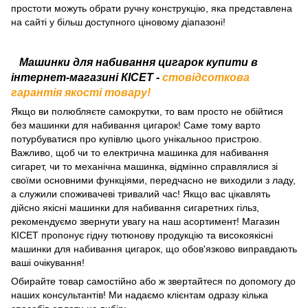
простоти можуть обрати ручну конструкцію, яка представлена
на сайті у більш доступного ціновому діапазоні!
Машинки для набивання цигарок купити в
інтернет-магазині КІСЕТ -
стовідсоткова
гарантія якості товару!
Якщо ви полюбляєте самокрутки, то вам просто не обійтися
без машинки для набивання цигарок! Саме тому варто
потурбуватися про купівлю цього унікальноо пристрою.
Важливо, щоб чи то електрична машинка для набивання
сигарет, чи то механічна машинка, відмінно справлялися зі
своїми основними функціями, передчасно не виходили з ладу,
а служили споживачеві тривалий час! Якщо вас цікавлять
дійсно якісні машинки для набивання сигаретних гільз,
рекомендуємо звернути увагу на наш асортимент! Магазин
КІСЕТ пропонує гідну тютюнову продукцію та високоякісні
машинки для набивання цигарок, що обов'язково виправдають
ваші очікування!
Обирайте товар самостійно або ж звертайтеся по допомогу до
наших консультантів! Ми надаємо клієнтам одразу кілька