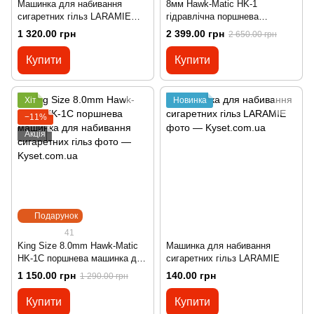
Машинка для набивання
8мм Hawk-Matic HK-1
сигаретних гільз LARAMIE
гідравлічна поршнева
Sooter Matic
машинка для набивання
1 320.00 грн
2 399.00 грн
2 650.00 грн
сигаретних гільз для гільз
Купити
Купити
Хіт
Новинка
−11%
Акція
Подарунок
41
King Size 8.0mm Hawk-Matic
Машинка для набивання
HK-1С поршнева машинка для
сигаретних гільз LARAMIE
набивання сигаретних гільз
1 150.00 грн
140.00 грн
1 290.00 грн
Купити
Купити