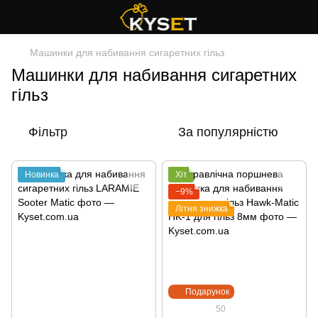
Машинки для набивання сигаретних гільз
Машинки для набивання сигаретних
гільз
Фільтр
За популярністю
Новинка
Хіт
−9%
Літня знижка
Подарунок
50