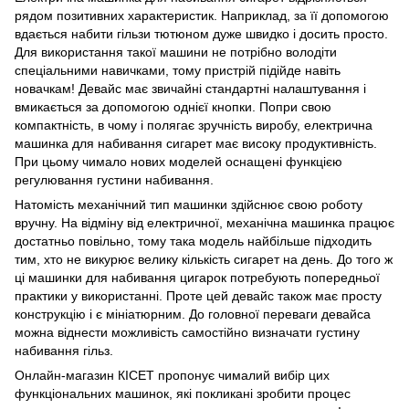
рядом позитивних характеристик. Наприклад, за її допомогою
вдається набити гільзи тютюном дуже швидко і досить просто.
Для використання такої машини не потрібно володіти
спеціальними навичками, тому пристрій підійде навіть
новачкам! Девайс має звичайні стандартні налаштування і
вмикається за допомогою однієї кнопки. Попри свою
компактність, в чому і полягає зручність виробу, електрична
машинка для набивання сигарет має високу продуктивність.
При цьому чимало нових моделей оснащені функцією
регулювання густини набивання.
Натомість механічний тип машинки здійснює свою роботу
вручну. На відміну від електричної, механічна машинка працює
достатньо повільно, тому така модель найбільше підходить
тим, хто не викурює велику кількість сигарет на день. До того ж
ці машинки для набивання цигарок потребують попередньої
практики у використанні. Проте цей девайс також має просту
конструкцію і є мініатюрним. До головної переваги девайса
можна віднести можливість самостійно визначати густину
набивання гільз.
Онлайн-магазин КІСЕТ пропонує чималий вибір цих
функціональних машинок, які покликані зробити процес