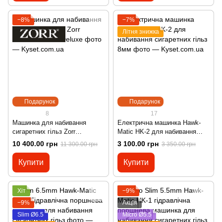
−8%
−7%
Літня знижка
Подарунок
Подарунок
8
17
Машинка для набивання
Електрична машинка Hawk-
сигаретних гільз Zorr
Matic HK-2 для набивання
Powermatic 3+ Deluxe
сигаретних гільз 8мм
10 400.00 грн
3 100.00 грн
11 300.00 грн
3 350.00 грн
Купити
Купити
Хіт
−9%
−9%
Акція
Slim Ø6.5
Micro Ø5.5