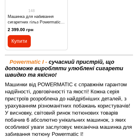
148
Машинка для набивання
сигаретних гільз Powermatic
I+ Elite один плюс 1+
2 399.00 грн
Купити
Powermatic I -
сучасний пристрій, що
допоможе виробляти улюблені сигарети
швидко та якісно!
Машинки від POWERMATIC є справжнім гарантом
надійності, довговічності та якості! Кожна серія
пристроїв розроблена до найдрібніших деталей, з
урахуванням різноманітних побажань користувачів!
У висновку, світовий ринок тютюнових товарів
побачив 6 абсолютно унікальних машинок, з яких
особливої уваги заслуговує механічна машинка для
забивання тютюну Powermatic I!