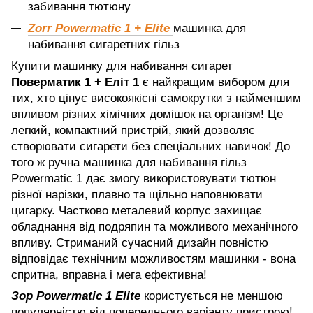
забивання тютюну
Zorr Powermatic 1 + Elite
машинка для
набивання сигаретних гільз
Купити машинку для набивання сигарет
Поверматик 1 + Еліт 1
є найкращим вибором для
тих, хто цінує високоякісні самокрутки з найменшим
впливом різних хімічних домішок на організм! Це
легкий, компактний пристрій, який дозволяє
створювати сигарети без спеціальних навичок! До
того ж ручна машинка для набивання гільз
Powermatic 1 дає змогу використовувати тютюн
різної нарізки, плавно та щільно наповнювати
цигарку. Частково металевий корпус захищає
обладнання від подряпин та можливого механічного
впливу. Стриманий сучасний дизайн повністю
відповідає технічним можливостям машинки - вона
спритна, вправна і мега ефективна!
Зор Powermatic 1 Elite
користується не меншою
популярністю від попереднього варіанту пристрою!