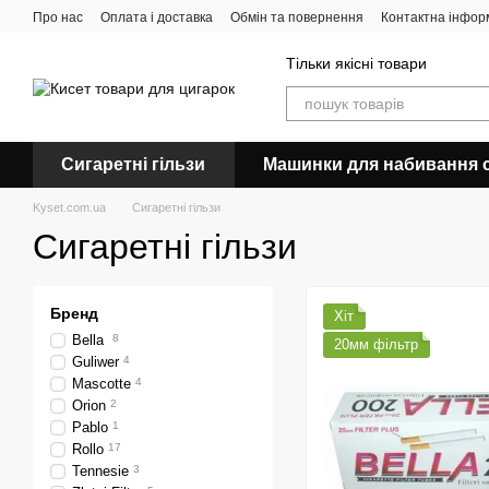
Перейти до основного контенту
Про нас
Оплата і доставка
Обмін та повернення
Контактна інфор
Тільки якісні товари
Сигаретні гільзи
Машинки для набивання с
Kyset.com.ua
Сигаретні гільзи
Сигаретні гільзи
Бренд
Хіт
Bella
8
20мм фільтр
Guliwer
4
Mascotte
4
Orion
2
Pablo
1
Rollo
17
Tennesie
3