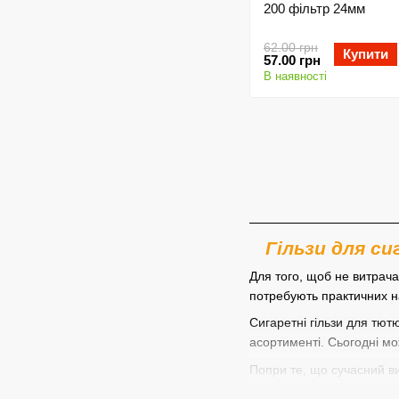
200 фільтр 24мм
62.00 грн
Купити
57.00 грн
В наявності
Гільзи для с
Для того, щоб не витрача
потребують практичних н
Сигаретні гільзи для тют
асортименті. Сьогодні мо
Попри те, що сучасний ви
основне враження від кур