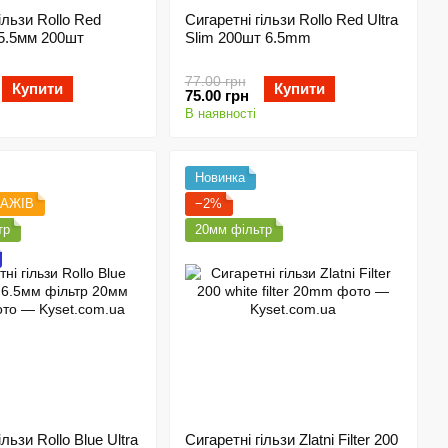
ільзи Rollo Red
Сигаретні гільзи Rollo Red Ultra
 5.5мм 200шт
Slim 200шт 6.5mm
77.00 грн
Купити
Купити
75.00 грн
В наявності
Новинка
ДАЖІВ
−2%
тр
20мм фільтр
ільзи Rollo Blue Ultra
Сигаретні гільзи Zlatni Filter 200