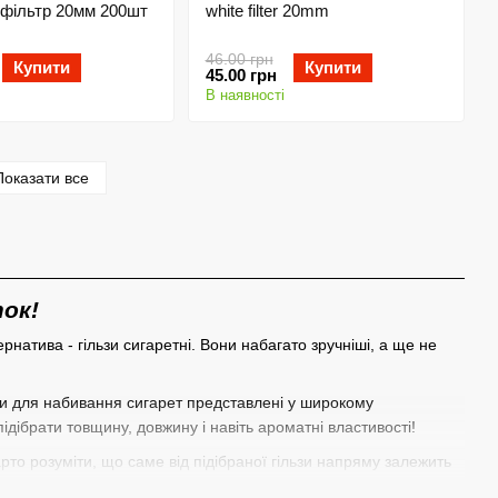
 фільтр 20мм 200шт
white filter 20mm
46.00 грн
Купити
Купити
45.00 грн
В наявності
Показати все
ок!
рнатива - гільзи сигаретні. Вони набагато зручніші, а ще не
ьзи для набивання сигарет представлені у широкому
ідібрати товщину, довжину і навіть ароматні властивості!
то розуміти, що саме від підібраної гільзи напряму залежить
а найнижчою вартістю, адже низькоякісна продукція здатна