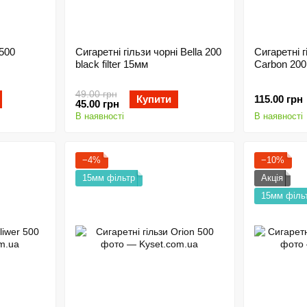
 500
Сигаретні гільзи чорні Bella 200
Сигаретні г
black filter 15мм
Carbon 200
49.00 грн
Купити
115.00 грн
45.00 грн
В наявності
В наявності
−4%
−10%
15мм фільтр
Акція
15мм філь