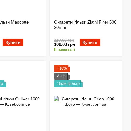
ільзи Mascotte
Сигаретні гільзи Zlatni Filter 500
20mm
110.00 грн
Купити
Купити
108.00 грн
В наявності
−10%
Акція
тр
15мм фільтр