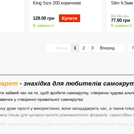
King Size 200 коричневі
Slim 6.5мм
80.00 грн
129.00 грн
Купити
77.00 грн
В наявності
В наявності
Назад
1
2
3
Вперед
игарет
- знахідка для любителів самокрут
ти зайвий час на те, щоб зробити самокрутку, створена чудова альте
авичок у створенні правильної самокрутки.
юну дуже прості у використанні, вони заощаджують час, а також гіл
жна гільзи для цигарок купити різноманітного формату: самостійно п
бір вражає споживача і дає можливість придбати бажаний товар, вар
іння. Таким чином, не рекомендовано купляти першу-ліпшу гільзу з