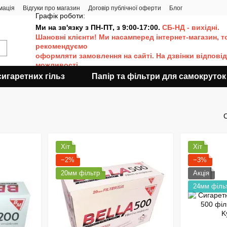
мація
Відгуки про магазин
Договір публічної оферти
Блог
Графік роботи:
Ми на зв'язку з ПН-ПТ, з 9:00-17:00.
СБ-НД - вихідні.
Шановні клієнти! Ми насамперед інтернет-магазин, т
рекомендуємо
оформляти
замовлення на сайті. Н
а дзвінки відпові
можливості.
игаретних гільз
Папір та фільтри для самокруток
Хіт
Хіт
−2%
−3%
20мм фільтр
Акція
24мм філь