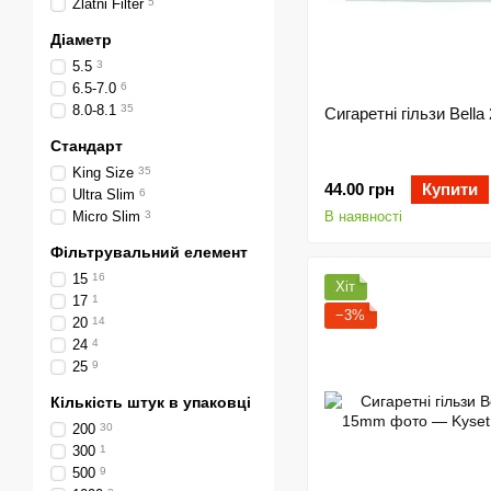
Zlatni Filter
5
Діаметр
5.5
3
6.5-7.0
6
8.0-8.1
35
Сигаретні гільзи Bella
Стандарт
King Size
35
44.00 грн
Купити
Ultra Slim
6
Micro Slim
3
В наявності
Фільтрувальний елемент
15
16
Хіт
17
1
−3%
20
14
24
4
25
9
Кількість штук в упаковці
200
30
300
1
500
9