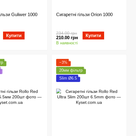
ільзи Guliwer 1000
Сигаретні гільзи Orion 1000
234.00 грн
Купити
Купити
210.00 грн
В наявності
тр
−3%
20мм фільтр
Slim Ø6.5