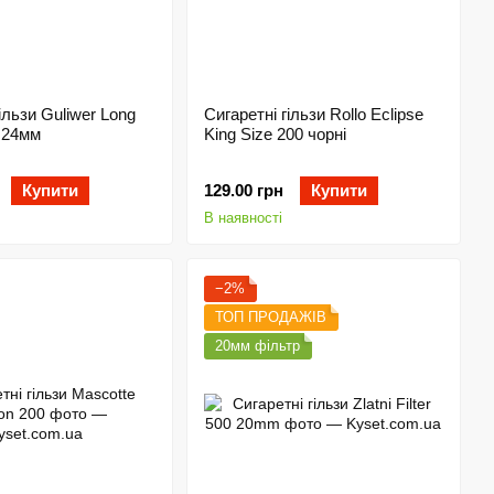
ільзи Guliwer Long
Сигаретні гільзи Rollo Eclipse
 24мм
King Size 200 чорні
Купити
129.00 грн
Купити
В наявності
−2%
ТОП ПРОДАЖІВ
20мм фільтр