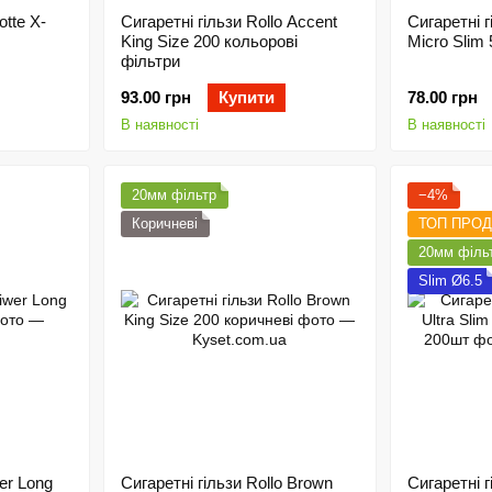
otte X-
Сигаретні гільзи Rollo Accent
Сигаретні г
King Size 200 кольорові
Micro Slim
фільтри
93.00 грн
Купити
78.00 грн
В наявності
В наявності
20мм фільтр
−4%
Коричневі
ТОП ПРО
20мм філь
Slim Ø6.5
er Long
Сигаретні гільзи Rollo Brown
Сигаретні г