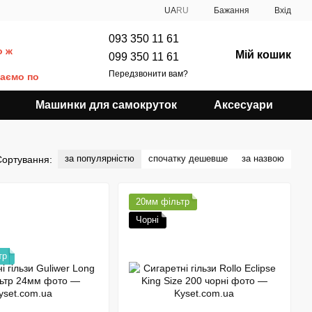
UA
RU
Бажання
Вхід
093 350 11 61
о ж
Мій кошик
099 350 11 61
Передзвонити вам?
даємо по
Машинки для самокруток
Аксесуари
за популярністю
спочатку дешевше
за назвою
Сортування:
20мм фільтр
Чорні
тр