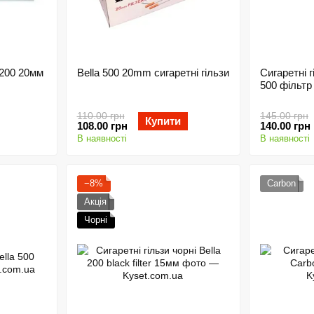
 200 20мм
Bella 500 20mm сигаретні гільзи
Сигаретні г
500 фільтр
110.00 грн
145.00 грн
Купити
108.00 грн
140.00 грн
В наявності
В наявності
−8%
Carbon
Акція
Чорні