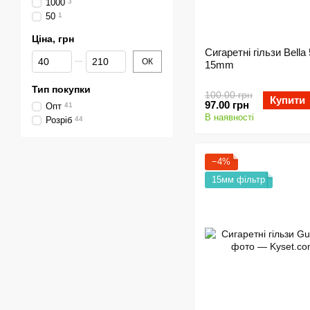
1000
3
50
1
Ціна, грн
Сигаретні гільзи Bella
Від Ціна, грн
До Ціна, грн
ОК
15mm
Тип покупки
100.00 грн
Купити
97.00 грн
Опт
41
В наявності
Розріб
44
−4%
15мм фільтр