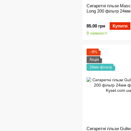
Сигаретні гільзи Masc
Long 200 фільтр 24мм
85.00 грн
Купити
В наявності
−8%
Акція
24мм фільтр
Сигаретні гільзи Guliw