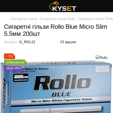
Сигаретні гільзи
Сигаретні гільзи Rollo
Сигаретні гільзи Roll
Сигаретні гільзи Rollo Blue Micro Slim
5.5мм 200шт
Артикул:
G_ROL22
23 відгуки
−1%
20мм фільтр
Micro Ø5.5