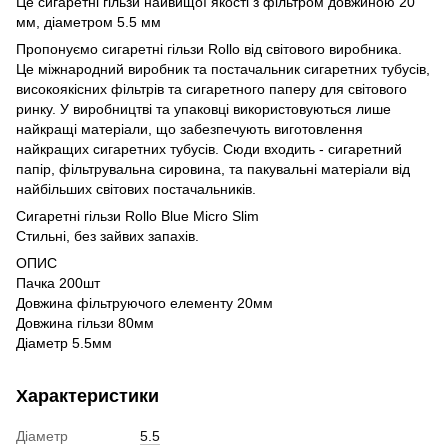
Це сигаретні гільзи найвищої якості з фільтром довжиною 20
мм, діаметром 5.5 мм
Пропонуємо сигаретні гільзи Rollo від світового виробника.
Це міжнародний виробник та постачальник сигаретних тубусів,
високоякісних фільтрів та сигаретного паперу для світового
ринку. У виробництві та упаковці використовуються лише
найкращі матеріали, що забезпечують виготовлення
найкращих сигаретних тубусів. Сюди входить - сигаретний
папір, фільтрувальна сировина, та пакувальні матеріали від
найбільших світових постачальників.
Сигаретні гільзи Rollo Blue Micro Slim
Стильні, без зайвих запахів.
ОПИС
Пачка 200шт
Довжина фільтруючого елементу 20мм
Довжина гільзи 80мм
Діаметр 5.5мм
Характеристики
Діаметр
5.5