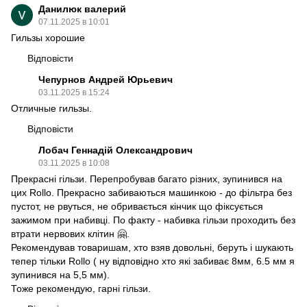
Данилюк валерий
07.11.2025 в 10:01
Гильзы хорошие
Відповісти
Чепурнов Андрей Юрьевич
03.11.2025 в 15:24
Отличные гильзы.
Відповісти
Лобач Геннадій Олександрович
03.11.2025 в 10:08
Прекрасні гільзи. Перепробував багато різних, зупинився на
цих Rollo. Прекрасно забиваються машинкою - до фільтра без
пустот, не рвуться, не обривається кінчик що фіксується
зажимом при набивці. По факту - набивка гільзи проходить без
втрати нервових клітин 🤗.
Рекомендував товаришам, хто взяв довольні, беруть і шукають
тепер тільки Rollo ( ну відповідно хто які забиває 8мм, 6.5 мм я
зупинився на 5,5 мм).
Тоже рекомендую, гарні гільзи.