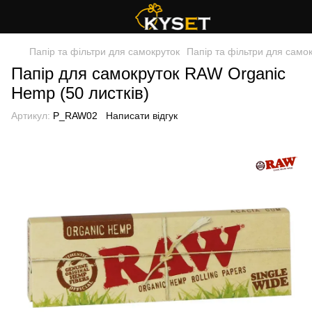
Папір та фільтри для самокруток
Папір та фільтри для само
Папір для самокруток RAW Organic
Hemp (50 листків)
Артикул:
P_RAW02
Написати відгук