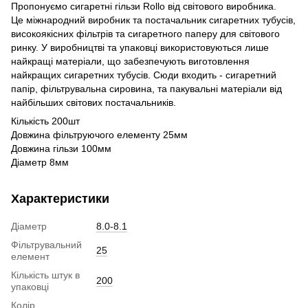
Пропонуємо сигаретні гільзи Rollo від світового виробника.
Це міжнародний виробник та постачальник сигаретних тубусів,
високоякісних фільтрів та сигаретного паперу для світового
ринку. У виробництві та упаковці використовуються лише
найкращі матеріали, що забезпечують виготовлення
найкращих сигаретних тубусів. Сюди входить - сигаретний
папір, фільтрувальна сировина, та пакувальні матеріали від
найбільших світових постачальників.
Кількість 200шт
Довжина фільтруючого елементу 25мм
Довжина гільзи 100мм
Діаметр 8мм
Характеристики
Діаметр
8.0-8.1
Фільтрувальний
25
елемент
Кількість штук в
200
упаковці
Колір