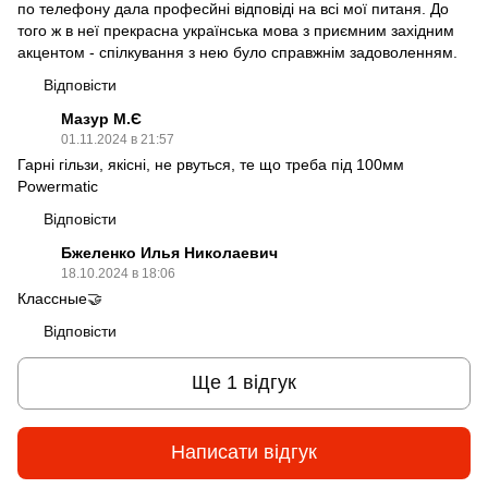
по телефону дала професйні відповіді на всі мої питаня. До
того ж в неї прекрасна українська мова з приємним західним
акцентом - спілкування з нею було справжнім задоволенням.
Відповісти
Мазур М.Є
01.11.2024 в 21:57
Гарні гільзи, якісні, не рвуться, те що треба під 100мм
Powermatic
Відповісти
Бжеленко Илья Николаевич
18.10.2024 в 18:06
Классные🤝
Відповісти
Ще 1 відгук
Написати відгук