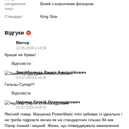
сигаретних
Білий з класичним фільтром
гільз
Стандарт
King Size
Відгуки
6
Вiктор
12.05.2026 в 14:58
Краше не бувае!
Відповісти
Завійборода Данил Анатолійович
23.07.2025 в 16:28
Гильзы-Супер!!!
Відповісти
Черниш Сергій Олександрович
02.02.2025 в 04:15
Якісний товар. Машинка PowerMatic mini забиває їх ідеально і
не треба підрізати кінчик як на стандартних гільзах 84 мм.
Папір тонкий і міцний. Жінка, що пітверджувала замовлення