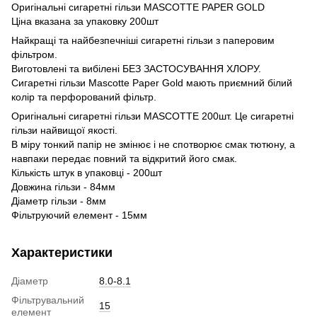
Оригінальні сигаретні гільзи MASCOTTE PAPER GOLD
Ціна вказана за упаковку 200шт
Найкращі та найбезпечніші сигаретні гільзи з паперовим
фільтром.
Виготовлені та вибілені БЕЗ ЗАСТОСУВАННЯ ХЛОРУ.
Сигаретні гільзи Mascotte Paper Gold мають приємний білий
колір та перфорований фільтр.
Оригінальні сигаретні гільзи MASCOTTE 200шт. Це сигаретні
гільзи найвищої якості.
В міру тонкий папір не змінює і не спотворює смак тютюну, а
навпаки передає повний та відкритий його смак.
Кількість штук в упаковці - 200шт
Довжина гільзи - 84мм
Діаметр гільзи - 8мм
Фільтруючий елемент - 15мм
Характеристики
Діаметр
8.0-8.1
Фільтрувальний
15
елемент