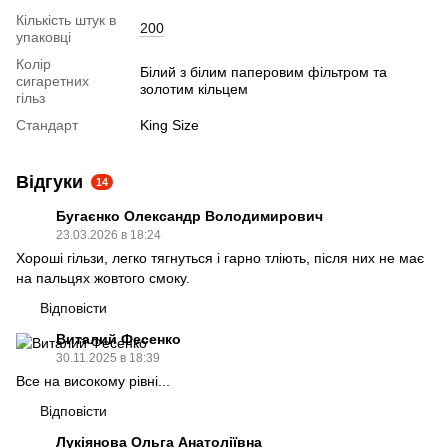
Кількість штук в
200
упаковці
Колір
Білий з білим паперовим фільтром та
сигаретних
золотим кільцем
гільз
Стандарт
King Size
Відгуки
14
Бугаєнко Олександр Володимирович
23.03.2026 в 18:24
Хороші гільзи, легко тягнуться і гарно тліють, після них не має
на пальцях жовтого смоку.
Відповісти
Виталий Фесенко
30.11.2025 в 18:39
Все на високому рівні...
Відповісти
Лукіянова Ольга Анатоліївна