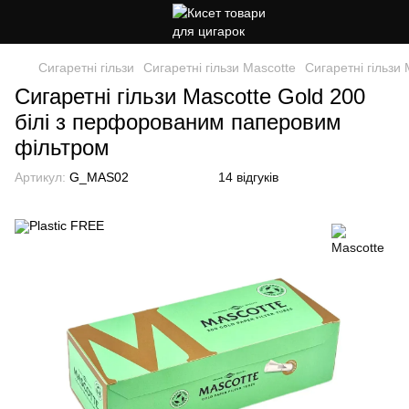
Сигаретні гільзи
Сигаретні гільзи Mascotte
Сигаретні гільзи
Сигаретні гільзи Mascotte Gold 200
білі з перфорованим паперовим
фільтром
Артикул:
G_MAS02
14 відгуків