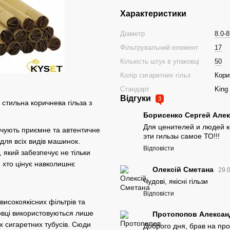
Характеристики
Діаметр
8.0-8
Фільтрувальний елемент
17
Кількість штук в упаковці
50
Колір сигаретних гільз
Кори
Стандарт
King
Відгуки
3
 стильна коричнева гільза з
Борисенко Сергей Але
Для ценителей и людей ко
печують приємне та автентичне
эти гильзы самое ТО!!!
для всіх видів машинок.
Відповісти
 який забезпечує не тільки
, хто цінує навколишнє
Олексій Сметана
29.
Чудові, якісні гільзи
Відповісти
високоякісних фільтрів та
ковці використовуються лише
Протопопов Алекса
 сигаретних тубусів. Сюди
Доброго дня, брав на проб