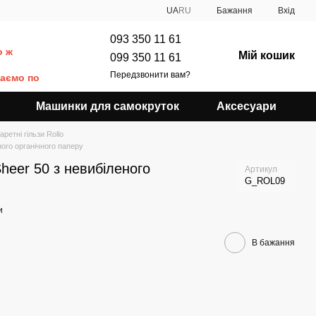
UA
RU
Бажання
Вхід
093 350 11 61
о ж
Мій кошик
099 350 11 61
Передзвонити вам?
даємо по
Машинки для самокруток
Аксесуари
аретні гільзи Rollo
еного органічного паперу
Sheer 50 з невибіленого
Артикул
G_ROL09
и
В бажання