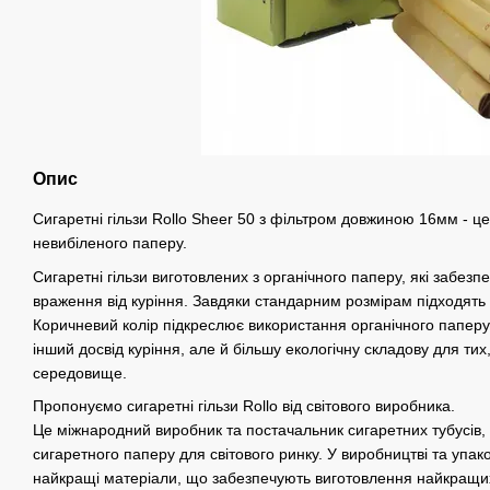
Опис
Сигаретні гільзи Rollo Sheer 50 з фільтром довжиною 16мм - це
невибіленого паперу.
Сигаретні гільзи виготовлених з органічного паперу, які забез
враження від куріння. Завдяки стандарним розмірам підходять 
Коричневий колір підкреслює використання органічного паперу,
інший досвід куріння, але й більшу екологічну складову для тих
середовище.
Пропонуємо сигаретні гільзи Rollo від світового виробника.
Це міжнародний виробник та постачальник сигаретних тубусів, 
сигаретного паперу для світового ринку. У виробництві та упа
найкращі матеріали, що забезпечують виготовлення найкращих