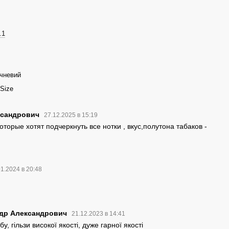
.1
чневий
 Size
ксандрович
27.12.2025 в 15:19
торые хотят подчеркнуть все нотки , вкус,полутона табаков -
01.2024 в 20:48
ндр Александрович
21.12.2023 в 14:41
у, гільзи високої якості, дуже гарної якості