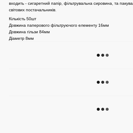
входить - сигаретний папір, фільтрувальна сировина, та пакува
світових постачальників.
Кількість 50шт
Довжина паперового фільтруючого елементу 16мм
Довжина гільзи 84мм
Діаметр 8мм