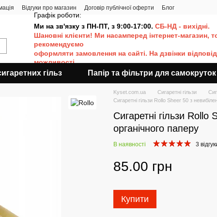
мація
Відгуки про магазин
Договір публічної оферти
Блог
Графік роботи:
Ми на зв'язку з ПН-ПТ, з 9:00-17:00.
СБ-НД - вихідні.
Шановні клієнти! Ми насамперед інтернет-магазин, т
рекомендуємо
оформляти
замовлення на сайті. Н
а дзвінки відпові
можливості.
игаретних гільз
Папір та фільтри для самокруток
Kyset.com.ua
Сигаретні гільзи
Сиг
Сигаретні гільзи Rollo Sheer 50 з невибіл
Сигаретні гільзи Rollo 
органічного паперу
В наявності
3 відгук
85.00 грн
Купити