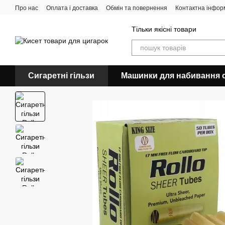
Перейти до основного контенту
Про нас
Оплата і доставка
Обмін та повернення
Контактна інфор
Тільки якісні товари
Сигаретні гільзи
Машинки для набивання с