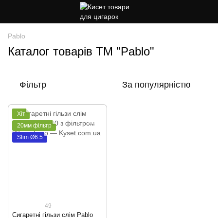
Pablo
Каталог товарів ТМ "Pablo"
Фільтр
За популярністю
Хіт
20мм фільтр
Slim Ø6.5
49
Сигаретні гільзи слім Pablo