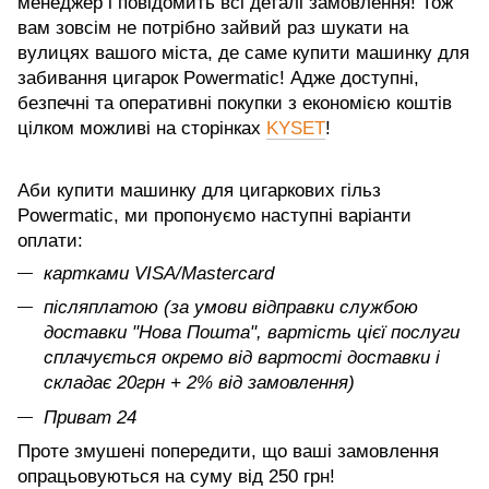
менеджер і повідомить всі деталі замовлення! Тож
вам зовсім не потрібно зайвий раз шукати на
вулицях вашого міста, де саме купити машинку для
забивання цигарок Powermatic! Адже доступні,
безпечні та оперативні покупки з економією коштів
цілком можливі на сторінках
KYSET
!
Аби купити машинку для цигаркових гільз
Powermatic, ми пропонуємо наступні варіанти
оплати:
картками VISA/Mastercard
післяплатою (за умови відправки службою
доставки "Нова Пошта", вартість цієї послуги
сплачується окремо від вартості доставки і
складає 20грн + 2% від замовлення)
Приват 24
Проте змушені попередити, що ваші замовлення
опрацьовуються на суму від 250 грн!