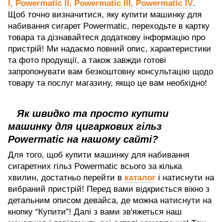
I
,
Powermatic ll
,
Powermatic III
,
Powermatic IV
.
Щоб точно визначитися, яку купити машинку для
набивання сигарет
Powermatic, переходьте в картку
товара та дізнавайтеся додаткову інформацію про
пристрій! Ми надаємо повний опис, характеристики
та фото продукції, а також завжди готові
запропонувати вам безкоштовну консультацію щодо
товару та послуг магазину, якщо це вам необхідно!
Як швидко та просто купити
машинку для цигаркових гільз
Powermatic на нашому сайті?
Для того, щоб купити машинку для набивання
сигаретних гільз Powermatic всього за кілька
хвилин, достатньо перейти в
каталог
і натиснути на
вибраний пристрій! Перед вами відкриється вікно з
детальним описом девайса, де можна натиснути на
кнопку “Купити”! Далі з вами зв'яжеться наш