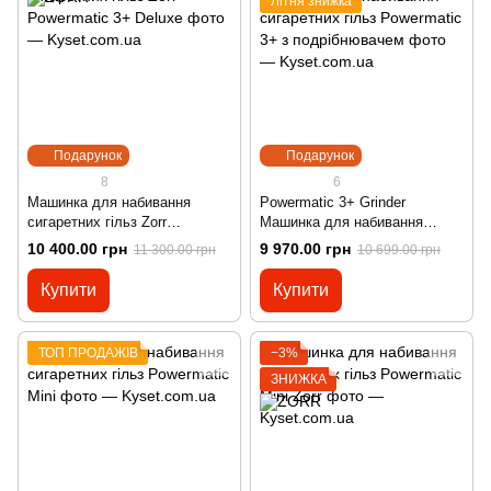
Літня знижка
Подарунок
Подарунок
8
6
Машинка для набивання
Powermatic 3+ Grinder
сигаретних гільз Zorr
Машинка для набивання
Powermatic 3+ Deluxe
сигаретних гільз Powermatic
10 400.00 грн
9 970.00 грн
11 300.00 грн
10 699.00 грн
3+ з подрібнювачем
Купити
Купити
ТОП ПРОДАЖІВ
−3%
ЗНИЖКА