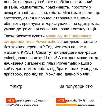
девайс поєднав у собі все необхідне: стильний
дизайн, компактність, практичність, простоту у
використанні та, звісно, якість. Міцні матеріали, що
застосовуються у процесі створення машинок,
обіцяють прослужити користувачеві не один рік, за
умови дотримання основних правил експлуатації.
Також бажаєте купити
машинку для набивання
сигаретних гільз Powermatic
за вигідною вартістю
без зайвих переплат? Тоді чекаємо на вас у
магазині KYSET! Саме тут ви знайдете найкраще
співвідношення якості і ціни! А каталог машинок для
набивання сигаретних гільз Powermatic нашого
сайту дасть можливість підібрати саме ту модель
пристрою, про яку ви, можливо, давно мріяли!
Фільтр
За популярністю
−8%
−7%